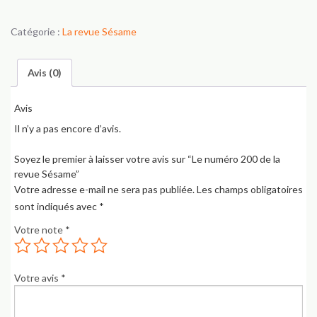
numéro
200
Catégorie :
La revue Sésame
de
la
revue
Avis (0)
Sésame
Avis
Il n’y a pas encore d’avis.
Soyez le premier à laisser votre avis sur “Le numéro 200 de la
revue Sésame”
Votre adresse e-mail ne sera pas publiée.
Les champs obligatoires
sont indiqués avec
*
Votre note
*
Votre avis
*