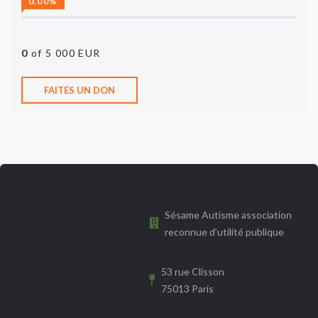
0.00%
0
of 5 000 EUR
FAITES UN DON
Sésame Autisme association
reconnue d’utilité publique
53 rue Clisson
75013 Paris