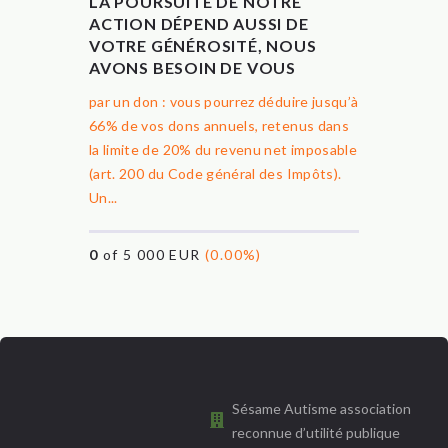
LA POURSUITE DE NOTRE
ACTION DÉPEND AUSSI DE
VOTRE GÉNÉROSITÉ, NOUS
AVONS BESOIN DE VOUS
par un don : vous pourrez déduire jusqu’à
66% de vos dons annuels, retenus dans
la limite de 20% du revenu net imposable
(art. 200 du Code général des Impôts).
Un...
0
of 5 000 EUR
(0.00%)
Sésame Autisme association
reconnue d’utilité publique