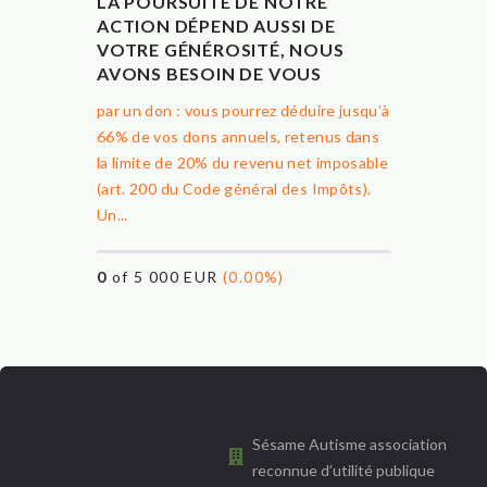
LA POURSUITE DE NOTRE
ACTION DÉPEND AUSSI DE
VOTRE GÉNÉROSITÉ, NOUS
AVONS BESOIN DE VOUS
par un don : vous pourrez déduire jusqu’à
66% de vos dons annuels, retenus dans
la limite de 20% du revenu net imposable
(art. 200 du Code général des Impôts).
Un...
0
of 5 000 EUR
(0.00%)
Sésame Autisme association
reconnue d’utilité publique