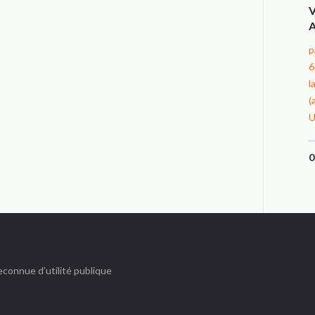
p
6
l
(
U
connue d’utilité publique