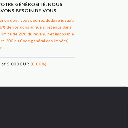
VOTRE GÉNÉROSITÉ, NOUS
AVONS BESOIN DE VOUS
ar un don : vous pourrez déduire jusqu’à
6% de vos dons annuels, retenus dans
a limite de 20% du revenu net imposable
art. 200 du Code général des Impôts).
n...
0
of 5 000 EUR
(0.00%)