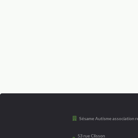
Sésame Autisme association re
53 rue Clisson