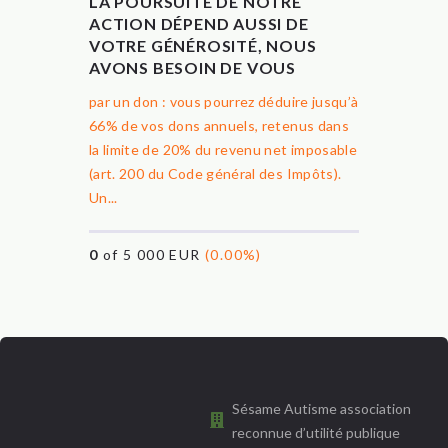
LA POURSUITE DE NOTRE
ACTION DÉPEND AUSSI DE
VOTRE GÉNÉROSITÉ, NOUS
AVONS BESOIN DE VOUS
par un don : vous pourrez déduire jusqu’à
66% de vos dons annuels, retenus dans
la limite de 20% du revenu net imposable
(art. 200 du Code général des Impôts).
Un...
0
of 5 000 EUR
(0.00%)
Sésame Autisme association
reconnue d’utilité publique