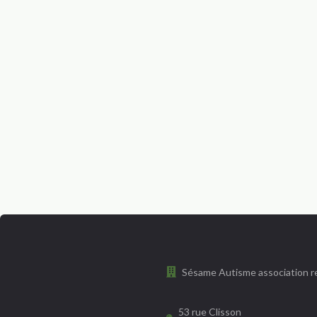
Sésame Autisme association re
53 rue Clisson