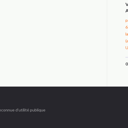
p
6
l
(
U
connue d’utilité publique