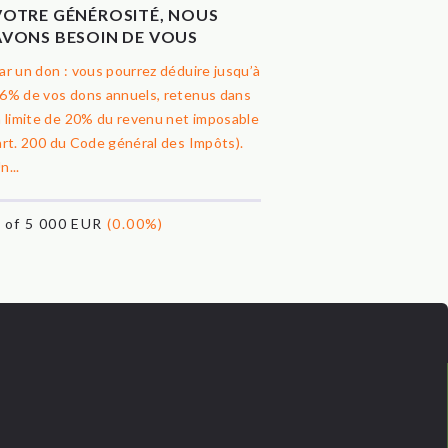
VOTRE GÉNÉROSITÉ, NOUS
AVONS BESOIN DE VOUS
ar un don : vous pourrez déduire jusqu’à
6% de vos dons annuels, retenus dans
a limite de 20% du revenu net imposable
art. 200 du Code général des Impôts).
n...
0
of 5 000 EUR
(0.00%)