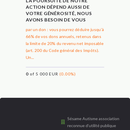
LA POURSUITE DE NOTRE
ACTION DÉPEND AUSSI DE
VOTRE GÉNÉROSITÉ, NOUS
AVONS BESOIN DE VOUS
par un don : vous pourrez déduire jusqu’à
66% de vos dons annuels, retenus dans
la limite de 20% du revenu net imposable
(art. 200 du Code général des Impôts).
Un...
0
of 5 000 EUR
(0.00%)
Sésame Autisme association
reconnue d’utilité publique